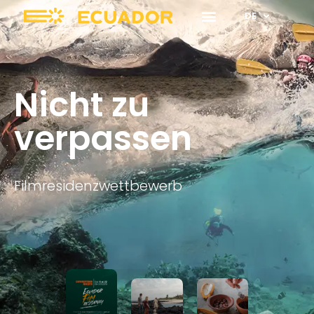
DE
Nicht zu
verpassen
Filmresidenzwettbewerb