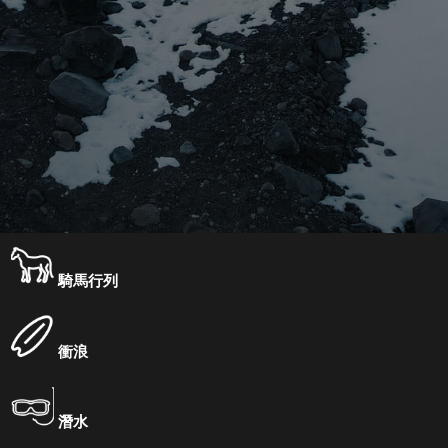
騎馬行列
衝浪
潛水