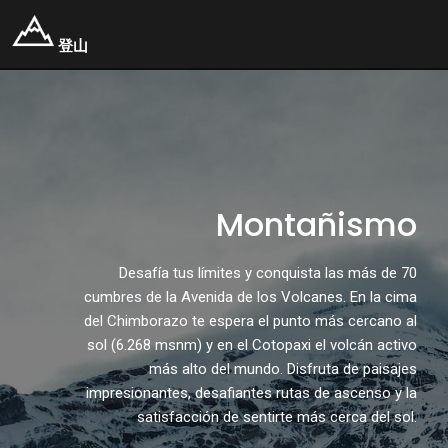
登山
Montañismo
Desafía tus límites y conquista las más de 70
cumbres de la Avenida de los Volcanes. En la cima
del Chimborazo te espera el punto más cercano al
sol (6.268 msnm) y en el Cotopaxi el volcán activo
más alto del mundo. Disfruta de paisajes
impresionantes, desafiantes rutas de ascenso y la
satisfacción de sentirte más cerca del sol.