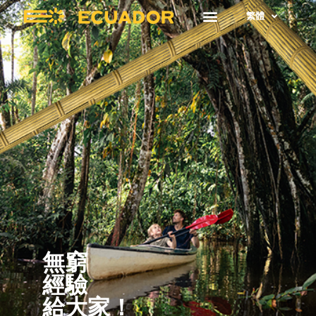
繁體
無窮
經驗
給大家！