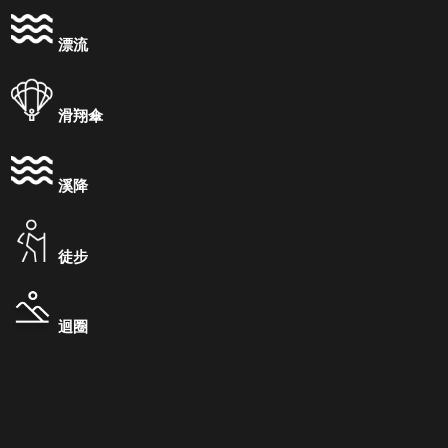
漂流
滑翔傘
溪降
徒步
迴圈