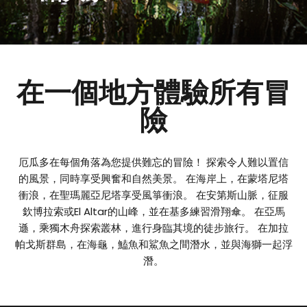
在一個地方體驗所有冒
險
厄瓜多在每個角落為您提供難忘的冒險！ 探索令人難以置信
的風景，同時享受興奮和自然美景。 在海岸上，在蒙塔尼塔
衝浪，在聖瑪麗亞尼塔享受風箏衝浪。 在安第斯山脈，征服
欽博拉索或El Altar的山峰，並在基多練習滑翔傘。 在亞馬
遜，乘獨木舟探索叢林，進行身臨其境的徒步旅行。 在加拉
帕戈斯群島，在海龜，鰪魚和鯊魚之間潛水，並與海獅一起浮
潛。