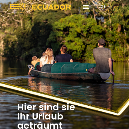
DE
Hier sind sie
Ihr Urlaub
geträumt