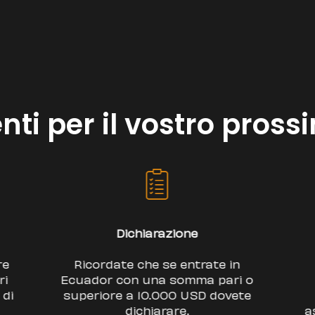
ti per il vostro pross
Salute
Si consiglia di stipulare
Ri
o
un'assicurazione medica e di
p
e
viaggio. Se avete bisogno di
assistenza medica all'interno del