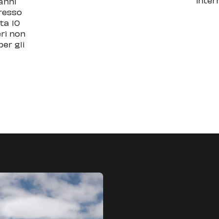
anni
gresso
sta 10
eri non
per gli