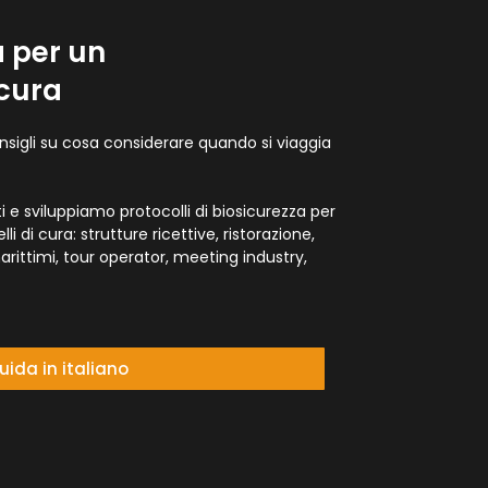
a per un
icura
nsigli su cosa considerare quando si viaggia
e sviluppiamo protocolli di biosicurezza per
velli di cura: strutture ricettive, ristorazione,
 marittimi, tour operator, meeting industry,
uida in italiano