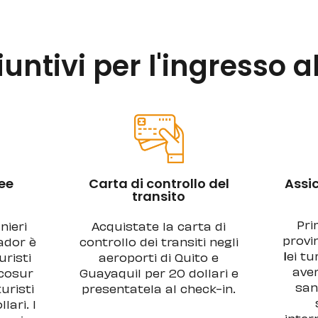
iuntivi per l'ingresso 
ree
Carta di controllo del
Assi
transito
Pri
nieri
Acquistate la carta di
provi
ador è
controllo dei transiti negli
l
ei tu
uristi
aeroporti di Quito e
aver
rcosur
Guayaquil per 20 dollari e
sani
turisti
presentatela al check-in.
lari. I
inter