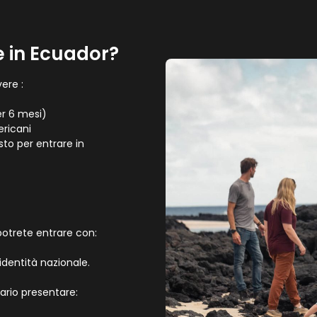
e in Ecuador?
ere :
er 6 mesi)
ericani
sto per entrare in
potrete entrare con:
dentità nazionale.
rio presentare: