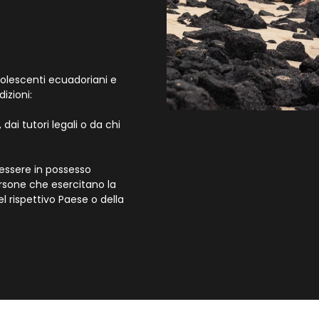
dolescenti ecuadoriani e
izioni:
dai tutori legali o da chi
o essere in possesso
ersone che esercitano la
l rispettivo Paese o della