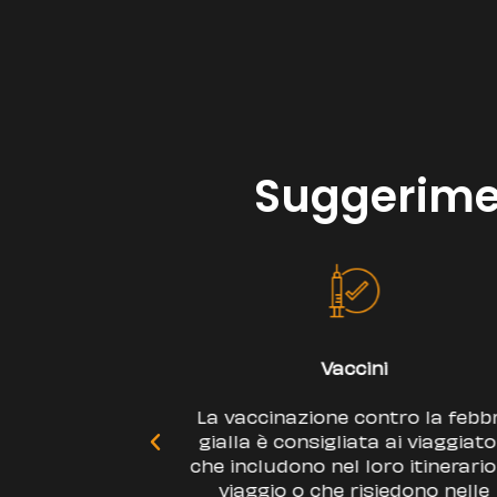
Suggerimen
Dichiarazione
tro la febbre
Ricordate che se entrate in
ai viaggiatori
Ecuador con una somma pari 
 itinerario di
superiore a 10.000 USD dovet
edono nelle
dichiarare.