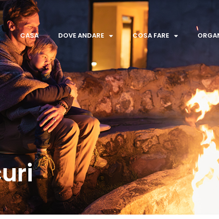
CASA
DOVE ANDARE
COSA FARE
ORGAN
uri