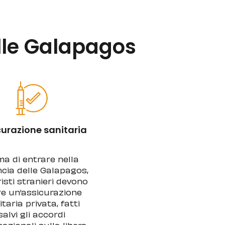
alle Galapagos
curazione sanitaria
ma di entrare nella
ncia delle Galapagos,
risti stranieri devono
e un’assicurazione
taria privata, fatti
salvi gli accordi
nazionali sulla libera