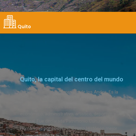
Quito
Quito, la capital del centro del mundo
Quito te espera en el corazón de los Andes. Es la
capital del Ecuador y la capital más antigua y alta de
latinoamérica. Hoy es el epicentro político,
económico, administrativo, artístico, deportivo y
cultural. Fue declarada Patrimonio Cultural de la
Humanidad por poseer el Centro Histórico mejor
conservado de la región..