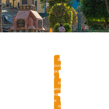
E
cua
do
r
,
G
eric
ht
e
,
G