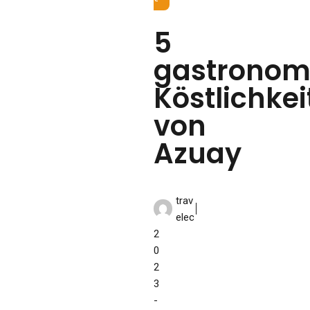
5
gastronom
Köstlichkei
von
Azuay
trav
elec
2
0
2
3
-