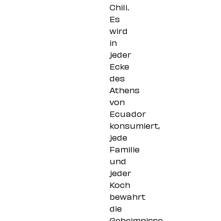
Chili.
Es
wird
in
jeder
Ecke
des
Athens
von
Ecuador
konsumiert,
jede
Familie
und
jeder
Koch
bewahrt
die
Geheimnisse