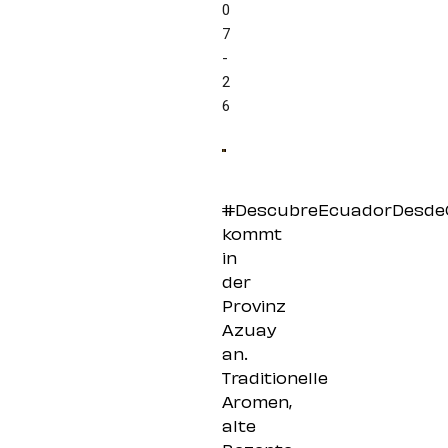
0
7
-
2
6
#DescubreEcuadorDesde
kommt
in
der
Provinz
Azuay
an.
Traditionelle
Aromen,
alte
Rezepte